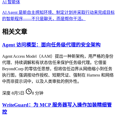
AI 智能体
AI Agent 是能自主感知环境、制定计划并采取行动来完成目标
的智能程序——不只是聊天，而是帮你干活。
相关文章
Agent 访问模型：面向任务级代理的安全架构
Agent Access Model（AAM）提出一种新架构，用严格的身份
代理、持续调解和有状态信任来保护任务级代理。它借鉴
BeyondCorp 的零信任思想，但将信任边界从网络缩小到任务
执行图，强调按动作授权、短期凭证、强制在 Harness 和网络
中而非提示词中，以及人类审批的例外性。
深度
·
8月5日
·
8
分钟
WriteGuard：为 MCP 服务器写入操作加装精细管
控