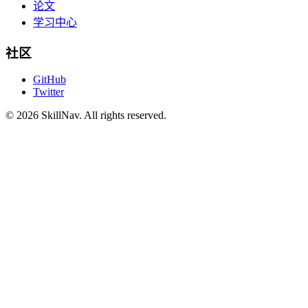
论文
学习中心
社区
GitHub
Twitter
©
2026
SkillNav
. All rights reserved.