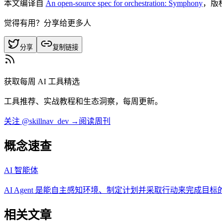
本文编译自
An open-source spec for orchestration: Symphony
，版
觉得有用？分享给更多人
分享
复制链接
获取每周 AI 工具精选
工具推荐、实战教程和生态洞察，每周更新。
关注 @skillnav_dev →
阅读周刊
概念速查
AI 智能体
AI Agent 是能自主感知环境、制定计划并采取行动来完成
相关文章