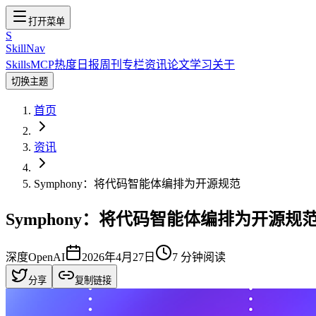
打开菜单
S
SkillNav
Skills
MCP
热度
日报
周刊
专栏
资讯
论文
学习
关于
切换主题
首页
资讯
Symphony：将代码智能体编排为开源规范
Symphony：将代码智能体编排为开源规
深度
OpenAI
2026年4月27日
7
分钟阅读
分享
复制链接