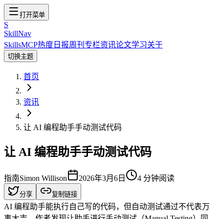
打开菜单
S
SkillNav
Skills
MCP
热度
日报
周刊
专栏
资讯
论文
学习
关于
切换主题
首页
资讯
让 AI 编程助手手动测试代码
让 AI 编程助手手动测试代码
指南
Simon Willison
2026年3月6日
4
分钟阅读
分享
复制链接
AI 编程助手能执行自己写的代码，但自动测试通过不代表万
事大吉。作者发现让助手进行手动测试（Manual Testing）同